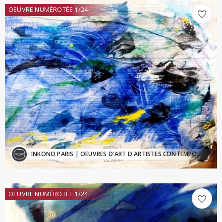
OEUVRE NUMÉROTÉE 1/24
INKONO PARIS
| OEUVRES D'ART D'ARTISTES CONTEMPORAINS - Inkono@sfr.fr
OEUVRE NUMÉROTÉE 1/24