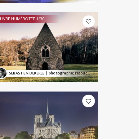
UVRE NUMÉROTÉE 1/30
SÉBASTIEN DEKERLE
| photographe; retoucheur