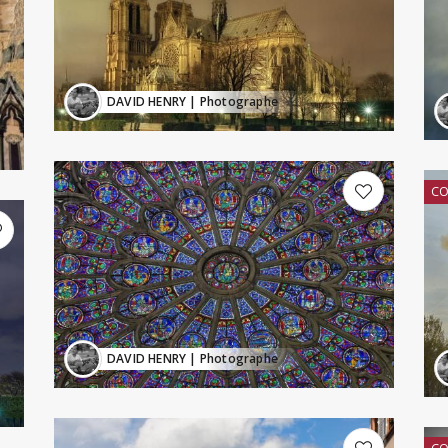
DAVID HENRY
| Photographe
CO
DAVID HENRY
| Photographe