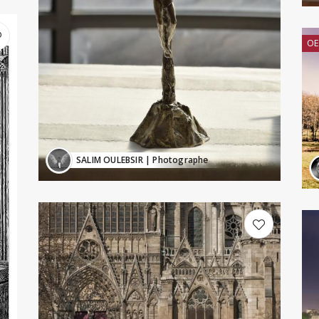
OE
SALIM OULEBSIR
| Photographe