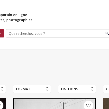
porain en ligne |
ures, photographies
FORMATS
FINITIONS
G