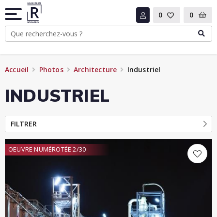
0
0
Accueil
Photos
Architecture
Industriel
INDUSTRIEL
FILTRER
OEUVRE NUMÉROTÉE 2/30