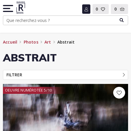
0
0
Accueil
Photos
Art
Abstrait
ABSTRAIT
FILTRER
OEUVRE NUMÉROTÉE 5/10