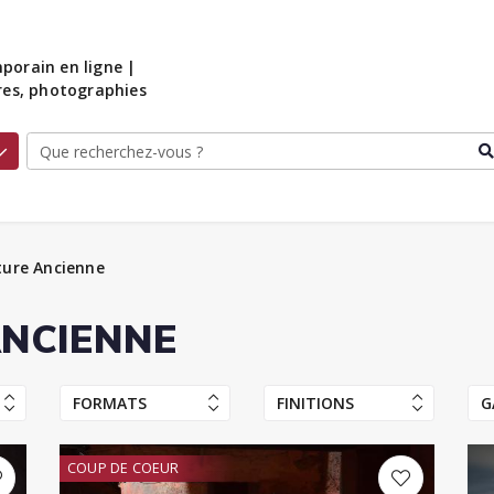
porain en ligne |
ures, photographies
ture Ancienne
ANCIENNE
FORMATS
FINITIONS
G
COUP DE COEUR