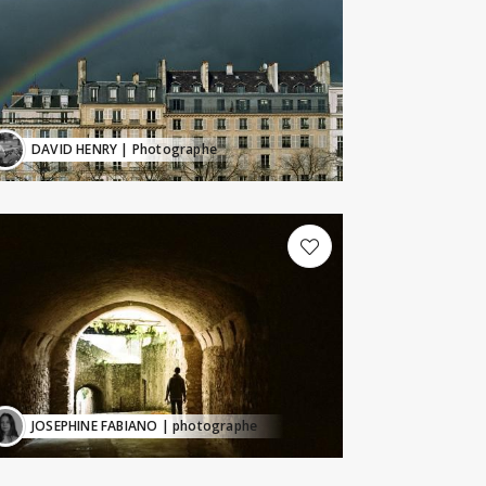
DAVID HENRY
| Photographe
JOSEPHINE FABIANO
| photographe