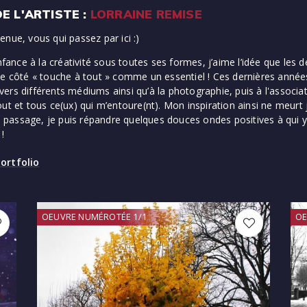
E L'ARTISTE :
LORRAINE REMISE
enue, vous qui passez par ici :)
enfance à la créativité sous toutes ses formes, j’aime l’idée que les
le côté « touche à tout » comme un essentiel ! Ces dernières année
travers différents médiums ainsi qu’à la photographie, puis à l'assoc
out et tous ce(ux) qui m’entoure(nt). Mon inspiration ainsi ne meurt
 au passage, je puis répandre quelques douces ondes positives à qui
 !
ortfolio
OEUVRE NUMÉROTÉE 1/1
OE