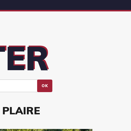
TER
OK
 PLAIRE