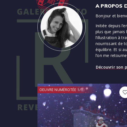
A PROPOS D
Bonjour et bienv
Initiée depuis l’
plus que jamais 
l’illustration à 
nourrissant de t
équilibre. Et si
l’on me retourne
Découvrir son p
OEUVRE NUMÉROTÉE 1/1