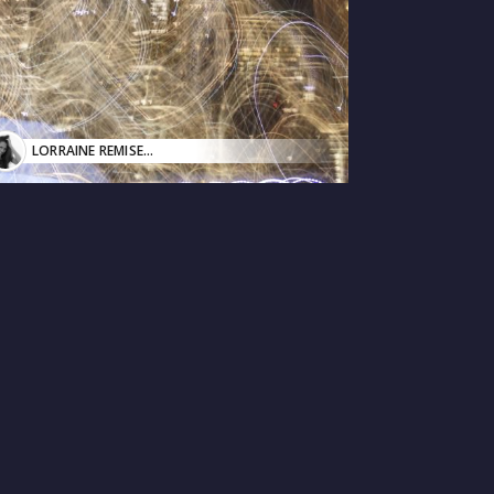
LORRAINE REMISE
| Photographie, illustration digitale