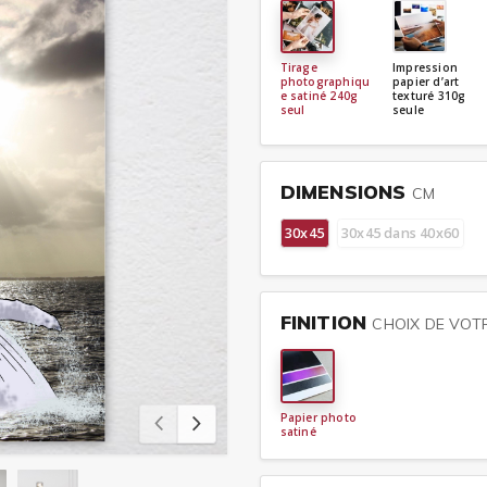
Tirage
Impression
photographiqu
papier d’art
e satiné 240g
texturé 310g
seul
seule
DIMENSIONS
CM
30x45
30x45 dans 40x60
FINITION
CHOIX DE VOT
Papier photo
satiné